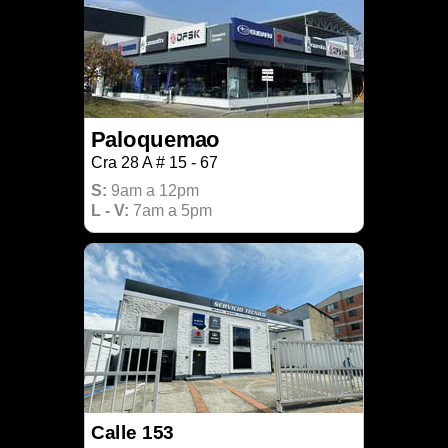
Paloquemao
Cra 28 A # 15 - 67
S:
9am a 12pm
L - V:
7am a 5pm
Calle 153