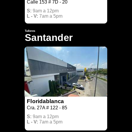
Calle 153 # 7D - 20
S:
9am a 12pm
L - V:
7am a 5pm
Talleres
Santander
Floridablanca
Cra. 27A # 122 - 85
S:
9am a 12pm
L - V:
7am a 5pm